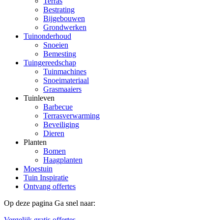
Terras
Bestrating
Bijgebouwen
Grondwerken
Tuinonderhoud
Snoeien
Bemesting
Tuingereedschap
Tuinmachines
Snoeimateriaal
Grasmaaiers
Tuinleven
Barbecue
Terrasverwarming
Beveiliging
Dieren
Planten
Bomen
Haagplanten
Moestuin
Tuin Inspiratie
Ontvang offertes
Op deze pagina
Ga snel naar:
Vergelijk gratis offertes